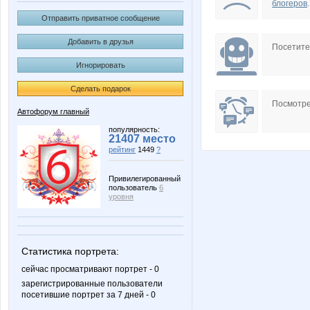
блогеров
.
Отправить приватное сообщение
Добавить в друзья
Посетит
Игнорировать
Сделать подарок
Посмотре
Автофорум главный
популярность:
21407 место
рейтинг
1449
?
Привилегированный
пользователь
6
уровня
Статистика портрета:
сейчас просматривают портрет - 0
зарегистрированные пользователи
посетившие портрет за 7 дней - 0