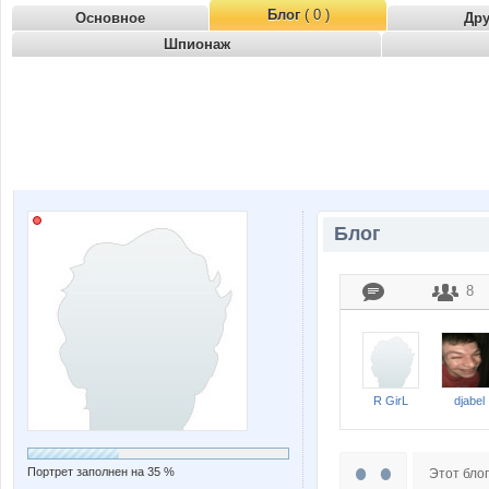
Блог
( 0 )
Основное
Др
Шпионаж
Блог
8
R GirL
djabel
Портрет заполнен на 35 %
Этот блог